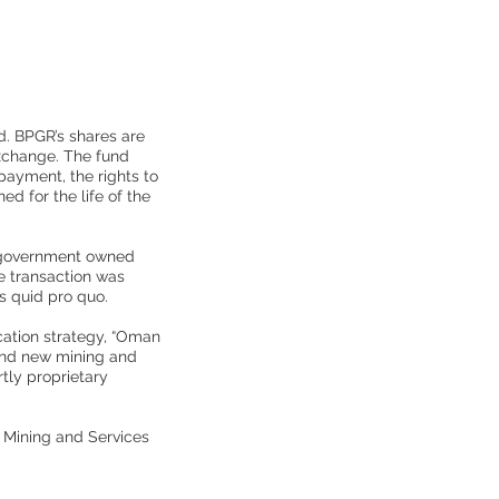
d. BPGR’s shares are
Exchange. The fund
payment, the rights to
d for the life of the
s government owned
 transaction was
 quid pro quo.
cation strategy, “Oman
 and new mining and
tly proprietary
 Mining and Services