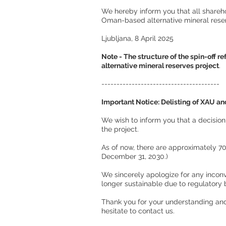
We hereby inform you that all sharehold
Oman-based alternative mineral reser
Ljubljana, 8 April 2025
Note - The structure of the spin-off re
alternative mineral reserves project
.
​---------------------------------------
Important Notice: Delisting of XAU an
We wish to inform you that a decisio
the project.
As of now, there are approximately 7
December 31, 2030.)
We sincerely apologize for any inconv
longer sustainable due to regulatory 
Thank you for your understanding and
hesitate to contact us.