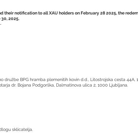
d their notification to all XAU holders on February 28 2025, the rede
 30, 2025.
-
o družbe BPG hramba plemenitih kovin d.d., Litostrojska cesta 44A, 1
notarja dr. Bojana Podgorška, Dalmatinova ulica 2, 1000 Ljubljana.
logu sklicatelja.