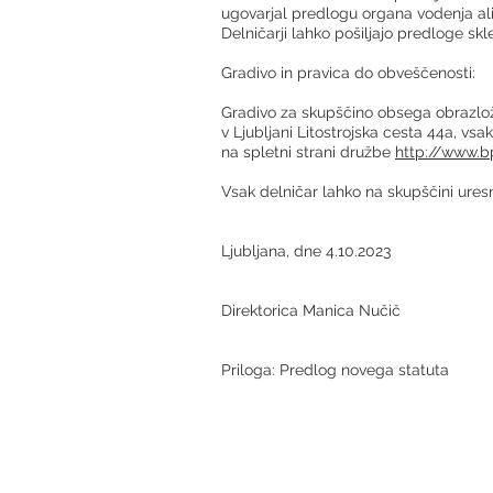
ugovarjal predlogu organa vodenja ali
Delničarji lahko pošiljajo predloge skl
Gradivo in pravica do obveščenosti:
Gradivo za skupščino obsega obrazlož
v Ljubljani Litostrojska cesta 44a, v
na spletni strani družbe
http://www.b
Vsak delničar lahko na skupščini ures
Ljubljana, dne 4.10.2023
Direktorica Manica Nučič
Priloga: Predlog novega statuta