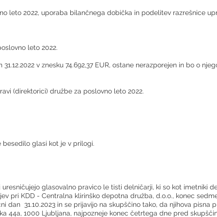
o leto 2022, uporaba bilančnega dobička in podelitev razrešnice uprav
oslovno leto 2022.
an 31.12.2022 v znesku 74.692,37 EUR, ostane nerazporejen in bo o nje
avi (direktorici) družbe za poslovno leto 2022.
esedilo glasi kot je v prilogi.
uresničujejo glasovalno pravico le tisti delničarji, ki so kot imetniki de
jev pri KDD - Centralna klirinško depotna družba, d.o.o., konec sed
 dan 31.10.2023 in se prijavijo na skupščino tako, da njihova pisna p
ska 44a, 1000 Ljubljana, najpozneje konec četrtega dne pred skupščin