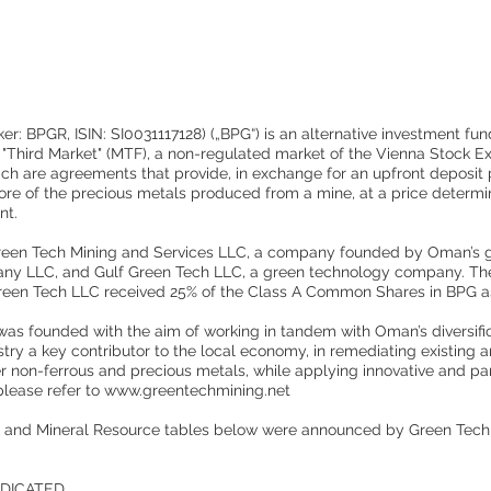
r: BPGR, ISIN: SI0031117128) („BPG“) is an alternative investment fun
s "Third Market" (MTF), a non-regulated market of the Vienna Stock 
ich are agreements that provide, in exchange for an upfront deposit 
more of the precious metals produced from a mine, at a price determine
nt.
 Green Tech Mining and Services LLC, a company founded by Oman’
ny LLC, and Gulf Green Tech LLC, a green technology company. The
reen Tech LLC received 25% of the Class A Common Shares in BPG as
as founded with the aim of working in tandem with Oman’s diversifi
stry a key contributor to the local economy, in remediating existing
r non-ferrous and precious metals, while applying innovative and par
please refer to
www.greentechmining.net
 and Mineral Resource tables below were announced by Green Tech
ICATED