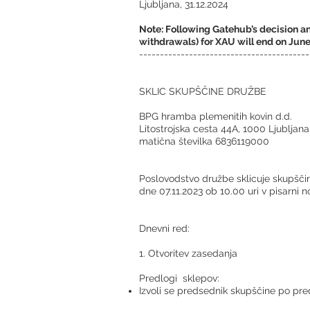
Ljubljana, 31.12.2024
Note: Following Gatehub’s decision an
withdrawals) for XAU will end on June
-----------------------------------------
SKLIC SKUPŠČINE DRUŽBE
BPG hramba plemenitih kovin d.d.
Litostrojska cesta 44A, 1000 Ljubljana
matična številka 6836119000
Poslovodstvo družbe sklicuje skupščin
dne 07.11.2023 ob 10.00 uri v pisarni 
Dnevni red:
1. Otvoritev zasedanja
Predlogi sklepov:
Izvoli se predsednik skupščine po pred