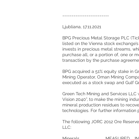
-------------------------
Ljubliana, 17.11.2021
BPG Precious Metal Storage PLC (Ticke
listed on the Vienna stock exchange’
invests in precious metal streams, wh
purchase all, or a portion of, one or 
transaction by the purchase agreeme
BPG acquired a 51% equity stake in
Mining Operator, Oman Mining Compa
executed as a stock swap and Gulf G
Green Tech Mining and Services LLC w
Vision 2040”, to make the mining indu
mineral production residues to recove
technologies. For further information 
The following JORC 2012 Ore Reserve
LLC:
Minerals MEASURED IND