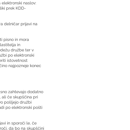
 elektronski naslov:
bliki prek KDD-
a delničar prijavi na
ti pisno in mora
astitelja in
edežu družbe ter v
užbi po elektronski
iti istovetnost
pščino najpozneje konec
pisno zahtevajo dodatno
 ali če skupščina pri
 pošljejo družbi
di po elektronski pošti
avi in sporoči le, če
oči, da bo na skupščini