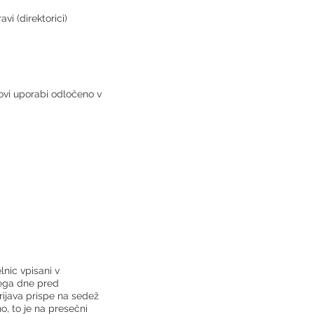
i (direktorici)
govi uporabi odločeno v
lnic vpisani v
mega dne pred
rijava prispe na sedež
o, to je na presečni