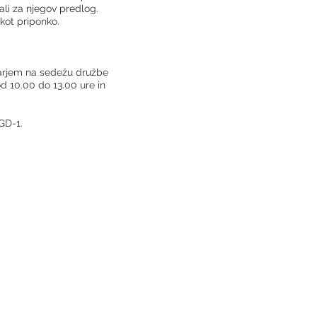
ali za njegov predlog.
 kot priponko.
čarjem na sedežu družbe
d 10.00 do 13.00 ure in
GD-1.