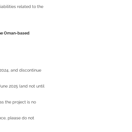
abilities related to the
o the Oman-based
2024, and discontinue
une 2025 (and not until
s the project is no
nce, please do not