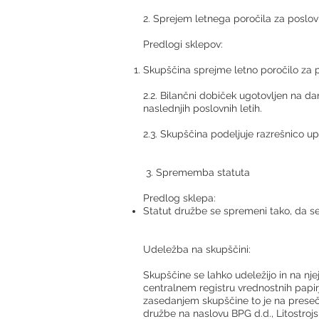
2. Sprejem letnega poročila za poslovn
Predlogi sklepov:
Skupščina sprejme letno poročilo za p
2.2. Bilančni dobiček ugotovljen na d
naslednjih poslovnih letih.
2.3. Skupščina podeljuje razrešnico upr
3. Sprememba statuta
Predlog sklepa:
Statut družbe se spremeni tako, da se b
Udeležba na skupščini:
Skupščine se lahko udeležijo in na njej 
centralnem registru vrednostnih papir
zasedanjem skupščine to je na presečni
družbe na naslovu BPG d.d., Litostroj