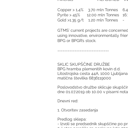
Copper > 1,4% 3.70 mln Tonnes 6.4
Pyrite > 45% 12.00 mln Tonnes 16.
Gold >1.35 g/t 1.20 mln Tonnes -
GTMS’ current projects are concerned
using innovative, environmentally frien
BPG or BPGR’s stock.
------------------------------
SKLIC SKUPŠČINE DRUŽBE
BPG hramba plemenitih kovin d.d.
Litostrojska cesta 44A, 1000 Ljubljana
matična številka 6836119000
Poslovodstvo družbe sklicuje skupščin
dne 01.07.2019 ob 10.00 v pisarni not
Dnevni red:
1. Otvoritev zasedanja
Predlog sklepa:
- Izvoli se predsednik skupščine po pr