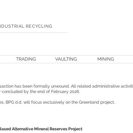
NDUSTRIAL RECYCLING
TRADING
VAULTING
MINING
action has been formally unwound. All related administrative activiti
y concluded by the end of February 2026.
es, BPG d.d. will focus exclusively on the Greenland project.
ased Alternative Mineral Reserves Project